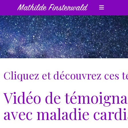
Cliquez et découvrez ces t
Vidéo de témoignag
avec maladie card