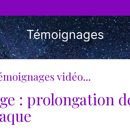
Témoignages
émoignages vidéo...
e : prolongation de
iaque