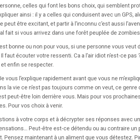
ersonne, celles qui font les bons choix, qui semblent prot
xpliquer ainsi : il y a celles qui conduisent avec un GPS, a
 peut être excitant, et partir à l’inconnu c’est aussi l’av
 fait si vous arrivez dans une forêt peuplée de zombies,
n est bonne ou non pour vous, si une personne vous veut du
 faut écouter votre ressenti. Ca a l’air idiot n’est-ce pas 
p et enfin se respecter.
 Je vous l’explique rapidement avant que vous ne m’expl
, dans la vie ce n’est pas toujours comme on veut, ce genr
t peut-être loin derrière vous. Mais pour vos prochaines d
es. Pour vos choix à venir.
stions à votre corps et à décrypter ses réponses avec un
 sensations… Peut-être est-ce détendu ou au contraire un
. Pensez maintenant à un aliment que vous détestez. Pi