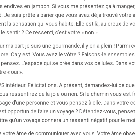
s endives en jambon. Si vous me présentez ça à manger, j
Je suis prête à parier que vous avez déjà trouvé votre 
t la sensation qui vous habite. Elle est là, au creux de v
 sentir ? Ce ressenti, c’est votre « non ».
ur ma part je suis une gourmande, il y en a plein ! Parmi
’adore. Ca y est. Vous avez le vôtre ? Faisons-le ensembl
 pensez. L’espace qui se crée dans vos cellules. Dans vo
re « oui ».
S intérieur. Félicitations. A présent, demandez-lui ce que
ous ressentirez de la joie ou non. Si le chemin vous est 
ge d’une personne et vous pensez à elle. Dans votre co
il est opportun de faire un voyage ? Détendez-vous, pense
 qu’un voyage donnera un ressenti négatif pour le mois d’
 votre âme de communiquer avec vous. Votre âme observe